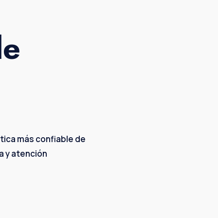
Inte
le
ptica más confiable de
a y atención