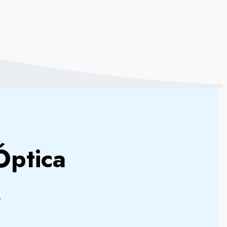
Óptica
.