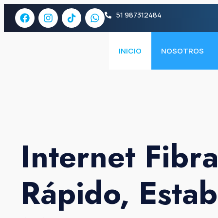
51 987312484
INICIO
NOSOTROS
Internet Fibr
Rápido, Establ